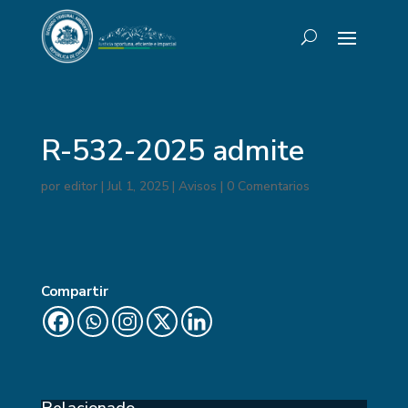
R-532-2025 admite
por
editor
|
Jul 1, 2025
|
Avisos
|
0 Comentarios
Compartir