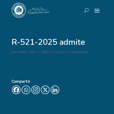
R-521-2025 admite
por
editor
|
Abr 3, 2025
|
Avisos
|
0 Comentarios
Compartir