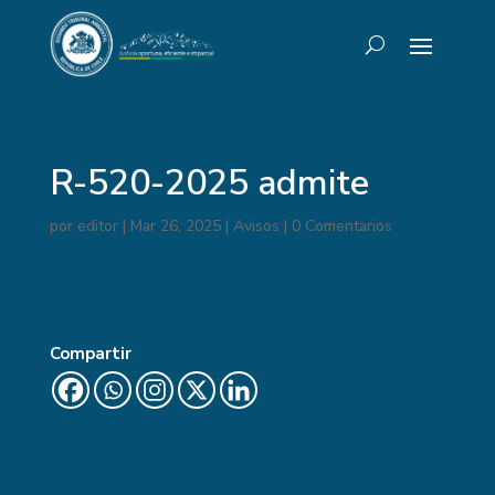
R-520-2025 admite
por
editor
|
Mar 26, 2025
|
Avisos
|
0 Comentarios
Compartir