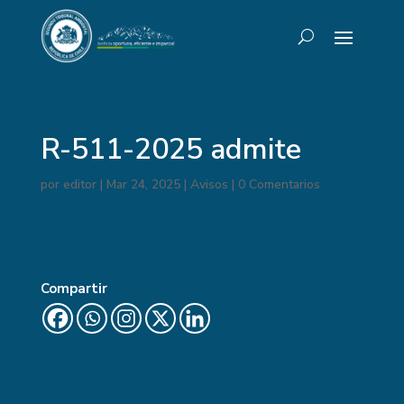
R-511-2025 admite
por
editor
|
Mar 24, 2025
|
Avisos
|
0 Comentarios
Compartir