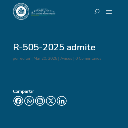
R-505-2025 admite
por
editor
|
Mar 20, 2025
|
Avisos
|
0 Comentarios
Compartir