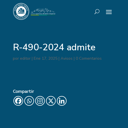
R-490-2024 admite
por
editor
|
Ene 17, 2025
|
Avisos
|
0 Comentarios
Compartir