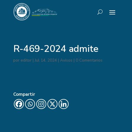
R-469-2024 admite
por
editor
|
Jul 14, 2024
|
Avisos
|
0 Comentarios
Compartir