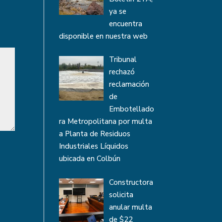
ya se
encuentra
disponible en nuestra web
Tribunal
rechazó
reclamación
de
Embotellado
ra Metropolitana por multa
a Planta de Residuos
Industriales Líquidos
ubicada en Colbún
Constructora
solicita
anular multa
de $22