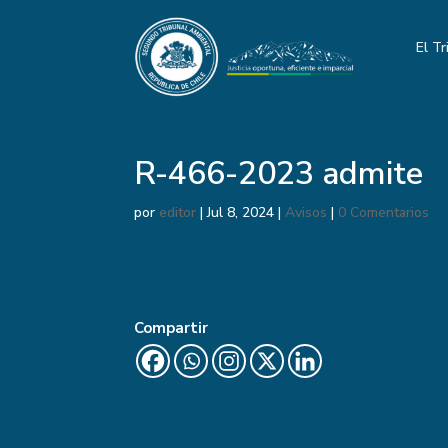
El Tr
R-466-2023 admite
por
editor
|
Jul 8, 2024
|
Avisos
|
0 Comentarios
Compartir