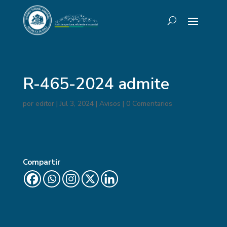
R-465-2024 admite
por
editor
|
Jul 3, 2024
|
Avisos
|
0 Comentarios
Compartir