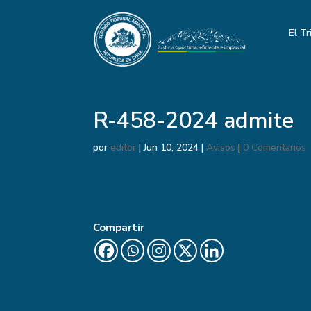
El Tr
R-458-2024 admite
por
editor
|
Jun 10, 2024
|
Avisos
|
0 Comentarios
Compartir