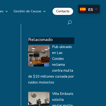
ES
Contacto
les
Gestión de Causas
Relacionado
Pub ubicado
en Las
Condes
reclama
contra multa
de $10 millones cursada por
ruidos molestos
Viña Errázuriz
solicita
anular multa