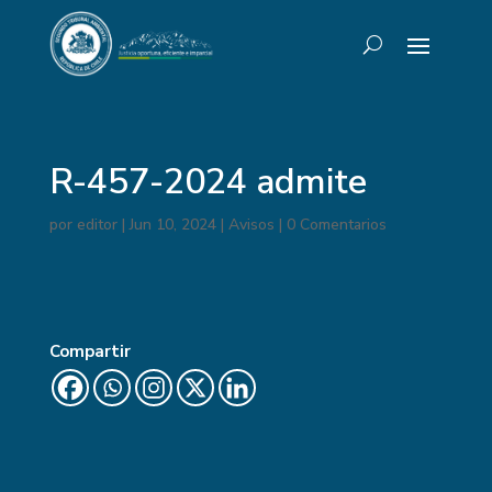
R-457-2024 admite
por
editor
|
Jun 10, 2024
|
Avisos
|
0 Comentarios
Compartir