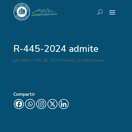
R-445-2024 admite
por
editor
|
Feb 26, 2024
|
Avisos
|
0 Comentarios
Compartir