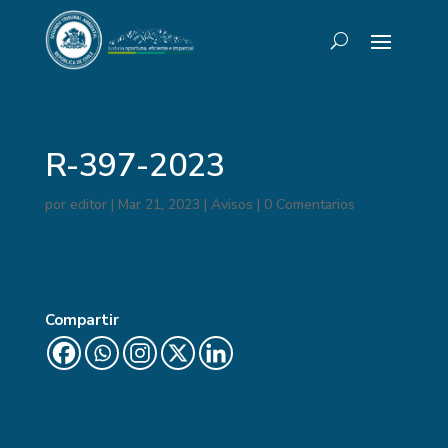
R-397-2023
por
editor
|
Mar 21, 2023
|
Avisos
|
0 Comentarios
Compartir