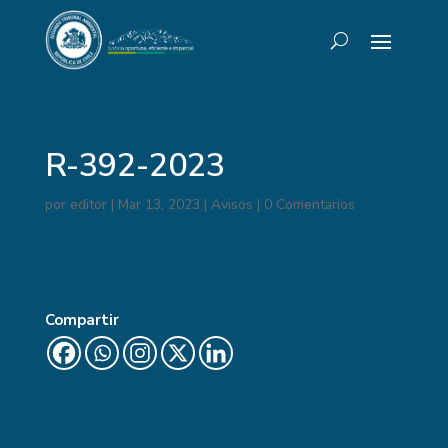
R-392-2023
por
editor
|
Mar 13, 2023
|
Avisos
|
0 Comentarios
Compartir