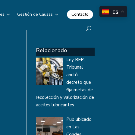
ES
Contacto
les
Gestión de Causas
Relacionado
Ley REP:
Tribunal
anuló
decreto que
fija metas de
recolección y valorización de
aceites lubricantes
Pub ubicado
en Las
Condes