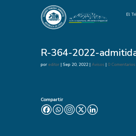
El Tr
R-364-2022-admitid
por
editor
|
Sep 20, 2022
|
Avisos
|
0 Comentarios
Compartir