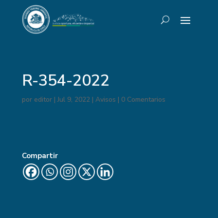
R-354-2022
por
editor
|
Jul 9, 2022
|
Avisos
|
0 Comentarios
Compartir