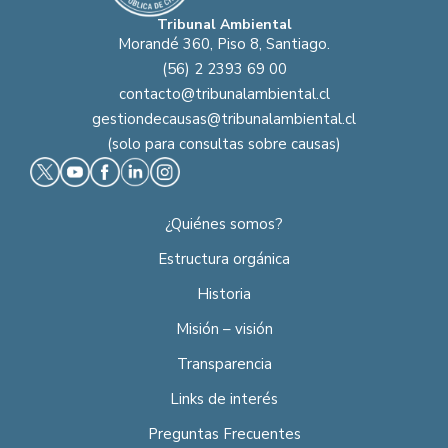
Tribunal Ambiental
Morandé 360, Piso 8, Santiago.
(56) 2 2393 69 00
contacto@tribunalambiental.cl
gestiondecausas@tribunalambiental.cl
(solo para consultas sobre causas)
¿Quiénes somos?
Estructura orgánica
Historia
Misión – visión
Transparencia
Links de interés
Preguntas Frecuentes