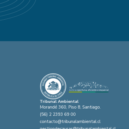
Tribunal Ambiental
Morandé 360, Piso 8, Santiago.
(56) 2 2393 69 00
contacto@tribunalambiental.cl
gestiondecausas@tribunalambiental.cl