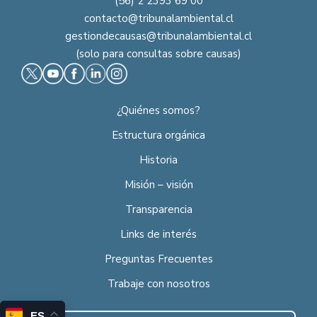
(56) 2 2393 69 00
contacto@tribunalambiental.cl
gestiondecausas@tribunalambiental.cl
(solo para consultas sobre causas)
¿Quiénes somos?
Estructura orgánica
Historia
Misión – visión
Transparencia
Links de interés
Preguntas Frecuentes
Trabaje con nosotros
ES