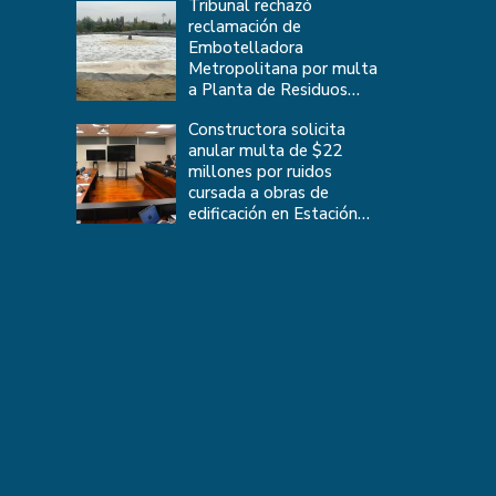
Tribunal rechazó
reclamación de
Embotelladora
Metropolitana por multa
a Planta de Residuos
Industriales Líquidos
Constructora solicita
ubicada en Colbún
anular multa de $22
millones por ruidos
cursada a obras de
edificación en Estación
Central