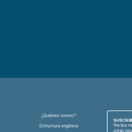
¿Quiénes somos?
SUSCRÍB
Reciba re
Estructura orgánica
otras no