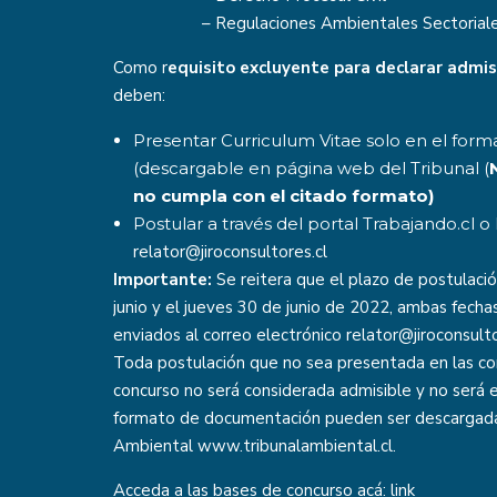
– Regulaciones Ambientales Sectorial
Como r
equisito excluyente para declarar admis
deben:
Presentar Curriculum Vitae solo en el form
(descargable en página web del Tribunal (
no cumpla con el citado formato)
Postular a través del portal Trabajando.cl o 
relator@jiroconsultores.cl
Importante:
Se reitera que el plazo de postulació
junio y el jueves 30 de junio de 2022, ambas fech
enviados al correo electrónico relator@jiroconsulto
Toda postulación que no sea presentada en las con
concurso no será considerada admisible y no será 
formato de documentación pueden ser descargadas
Ambiental
www.tribunalambiental.cl.
Acceda a las bases de concurso acá:
link