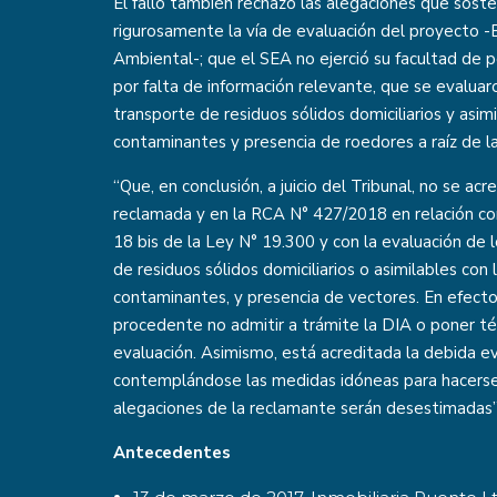
El fallo también rechazó las alegaciones que soste
rigurosamente la vía de evaluación del proyecto 
Ambiental-; que el SEA no ejerció su facultad de 
por falta de información relevante, que se evaluaro
transporte de residuos sólidos domiciliarios y asi
contaminantes y presencia de roedores a raíz de l
“Que, en conclusión, a juicio del Tribunal, no se acr
reclamada y en la RCA N° 427/2018 en relación con 
18 bis de la Ley N° 19.300 y con la evaluación de l
de residuos sólidos domiciliarios o asimilables co
contaminantes, y presencia de vectores. En efecto, 
procedente no admitir a trámite la DIA o poner t
evaluación. Asimismo, está acreditada la debida ev
contemplándose las medidas idóneas para hacerse c
alegaciones de la reclamante serán desestimadas”
Antecedentes