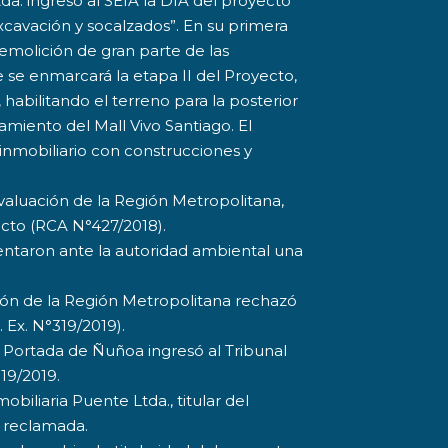
da. ingresó al SEIA la DIA del proyecto
xcavación y socalzados”. En su primera
demolición de gran parte de las
e se enmarcará la etapa II del Proyecto,
habilitando el terreno para la posterior
miento del Mall Vivo Santiago. El
inmobiliario con construcciones y
valuación de la Región Metropolitana,
ecto (RCA N°427/2018).
entaron ante la autoridad ambiental una
ción de la Región Metropolitana rechazó
. Ex. N°319/2019).
a Portada de Ñuñoa ingresó al Tribunal
19/2019.
obiliaria Puente Ltda., titular del
 reclamada.