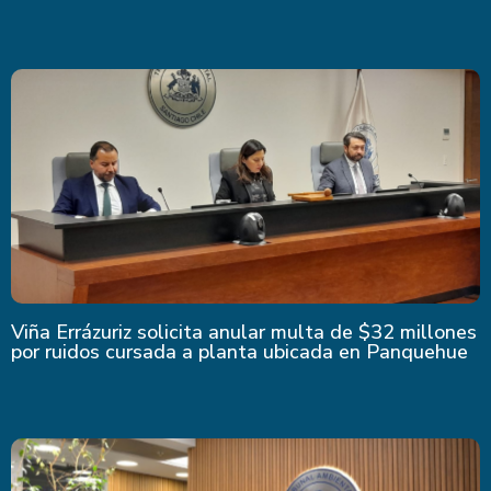
Viña Errázuriz solicita anular multa de $32 millones
por ruidos cursada a planta ubicada en Panquehue