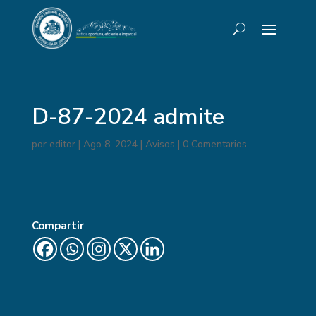
D-87-2024 admite
por
editor
|
Ago 8, 2024
|
Avisos
|
0 Comentarios
Compartir