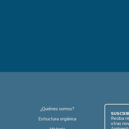
¿Quiénes somos?
SUSCRÍB
Reciba re
Estructura orgánica
otras no
Ambient
Historia