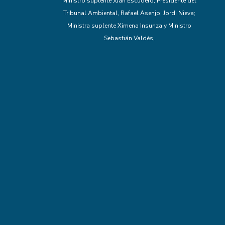
Ministro suplente Juan Escudero; Presidente del
Tribunal Ambiental, Rafael Asenjo; Jordi Nieva;
Ministra suplente Ximena Insunza y Ministro
Sebastián Valdés,