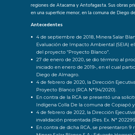
regiones de Atacama y Antofagasta. Sus obras prin
en una superficie menor, en la comuna de Diego de
Antecedentes
4 de septiembre de 2018, Minera Salar Blan
Evaluación de Impacto Ambiental (SEIA) el
del proyecto “Proyecto Blanco”.
27 de enero de 2020, se dio término al pro
iniciado en enero de 2019-, en el cual part
Diego de Almagro.
4 de febrero de 2020, la Dirección Ejecutiv
Proyecto Blanco (RCA N°94/2020).
En contra de la RCA se presentó una solici
Indígena Colla De la comuna de Copiapó y 
4 de febrero de 2022, la Dirección Ejecutiva
invalidación presentada (Res. Ex. N° 202299
En contra de dicha RCA, se presentaron 9 r
Minera Salar Blanco S.A.; Eduardo Herrera 