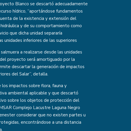
 proyecto Blanco se descartó adecuadamente
 recurso hídrico, “aportándose fundamentos
uenta de la existencia y extensión del
ad hidráulica y de su comportamiento como
rvicio que dicha unidad separaría
s unidades inferiores de las superiores
 salmuera a realizarse desde las unidades
del proyecto será amortiguado por la
permite descartar la generación de impactos
ores del Salar”, detalla.
os impactos sobre flora, fauna y
tiva ambiental aplicable y que descartó
tivo sobre los objetos de protección del
RAMSAR Complejo Lacustre Laguna Negro
enester considerar que no existen partes u
rotegidas, encontrándose a una distancia
a.