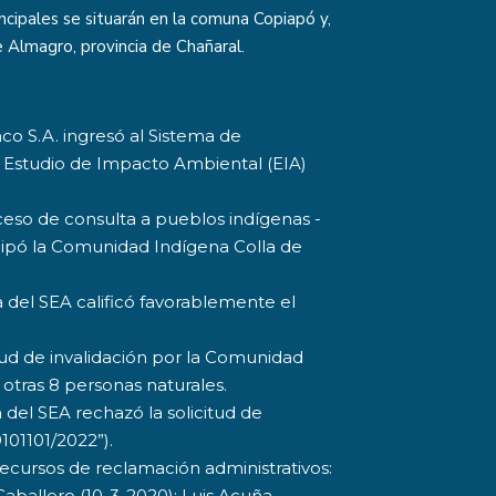
cipales se situarán en la comuna Copiapó y,
 Almagro, provincia de Chañaral.
co S.A. ingresó al Sistema de
 Estudio de Impacto Ambiental (EIA)
ceso de consulta a pueblos indígenas -
icipó la Comunidad Indígena Colla de
a del SEA calificó favorablemente el
tud de invalidación por la Comunidad
otras 8 personas naturales.
 del SEA rechazó la solicitud de
101101/2022”).
ecursos de reclamación administrativos:
Caballero (10-3-2020); Luis Acuña