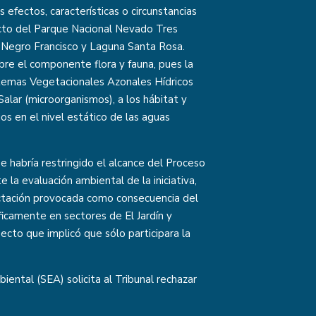
 efectos, características o circunstancias
pecto del Parque Nacional Nevado Tres
 Negro Francisco y Laguna Santa Rosa.
obre el componente flora y fauna, pues la
Sistemas Vegetacionales Azonales Hídricos
alar (microorganismos), a los hábitat y
os en el nivel estático de las aguas
e habría restringido el alcance del Proceso
 la evaluación ambiental de la iniciativa,
ectación provocada como consecuencia del
ficamente en sectores de El Jardín y
cto que implicó que sólo participara la
iental (SEA) solicita al Tribunal rechazar