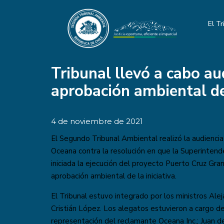
El Tr
Tribunal llevó a cabo au
aprobación ambiental d
4 de noviembre de 2021
El Segundo Tribunal Ambiental realizó la audienci
Oceana contra la resolución en que la Superinten
iniciada la ejecución del proyecto Puerto Cruz Gra
aprobación ambiental de la iniciativa.
El Tribunal estuvo integrado por los ministros Alej
Cristián López. Los alegatos estuvieron a cargo d
representación del reclamante Oceana Inc.; Juan 