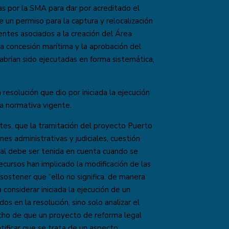
s por la SMA para dar por acreditado el
e un permiso para la captura y relocalización
entes asociados a la creación del Área
a concesión marítima y la aprobación del
brían sido ejecutadas en forma sistemática,
 resolución que dio por iniciada la ejecución
la normativa vigente.
ntes, que la tramitación del proyecto Puerto
es administrativas y judiciales, cuestión
cual debe ser tenida en cuenta cuando se
recursos han implicado la modificación de las
sostener que “ello no significa, de manera
considerar iniciada la ejecución de un
s en la resolución, sino solo analizar el
hecho de que un proyecto de reforma legal
atificar que se trata de un aspecto