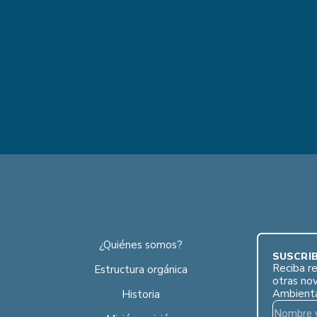
¿Quiénes somos?
SUSCRÍB
Reciba re
Estructura orgánica
otras no
Ambient
Historia