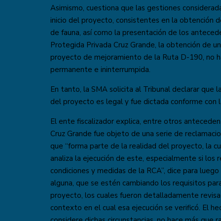
Asimismo, cuestiona que las gestiones considerada
inicio del proyecto, consistentes en la obtención d
de fauna, así como la presentación de los anteced
Protegida Privada Cruz Grande, la obtención de un
proyecto de mejoramiento de la Ruta D-190, no ha
permanente e ininterrumpida.
En tanto, la SMA solicita al Tribunal declarar que la
del proyecto es legal y fue dictada conforme con 
El ente fiscalizador explica, entre otros antecede
Cruz Grande fue objeto de una serie de reclamacion
que “forma parte de la realidad del proyecto, la 
analiza la ejecución de este, especialmente si los 
condiciones y medidas de la RCA”, dice para luego 
alguna, que se estén cambiando los requisitos para 
proyecto, los cuales fueron detalladamente revisado
contexto en el cual esa ejecución se verificó. El 
considere dichas circunstancias, no hace más que r