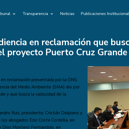
ibunal
Transparencia
Noticias
Publicaciones Instituciona
diencia en reclamación que busc
el proyecto Puerto Cruz Grande
a en reclamación presentada por la ONG
dencia del Medio Ambiente (SMA) dio por
nde y que busca la caducidad de la
andro Ruiz, presidente; Cristián Delpiano y
e los abogados Ezio Costa Cordella, en
de Dios Montero Fermandois, en