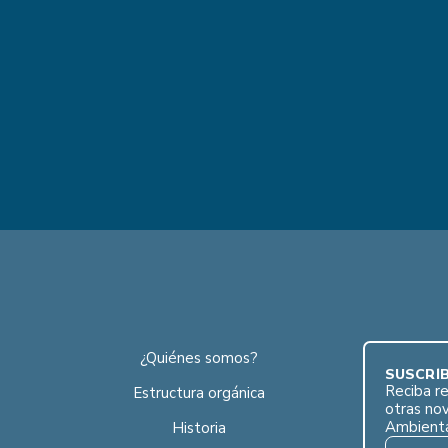
¿Quiénes somos?
SUSCRÍB
Reciba re
Estructura orgánica
otras no
Ambient
Historia