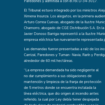
Paredones y admitida a con el rol D-34-3017.
El Tribunal estuvo integrado por los ministros Ale
Ximena Insunza. Los alegatos, en la primera audie
Arturo Correa Cuevas, abogado de la Ilustre Munic
Chamorro, abogado de CGE Distribución S.A. En la
Javier Donoso Barriga representó a la Ilustre Muni
empresa eléctrica fue nuevamente representada p
Las demandas fueron presentadas a raíz de los in
Carrizal, Paredones y Tuman- Navia, Rarín y Perdi
alrededor de 60 mil hectáreas.
“La empresa demandada ha sido negligente al
no dar cumplimiento a sus obligaciones de
mantención y limpieza de la franja de protección
de 5 metros donde se encuentra instalada la
línea eléctrica, que dio origen al incendio antes
referido, la cual por Ley debía tener despejada