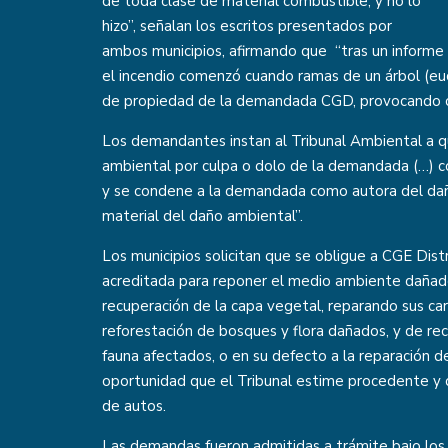
de toda clase de material combustible, y no lo
hizo”, señalan los escritos presentados por
ambos municipios, afirmando que “tras un informe
el incendio comenzó cuando ramas de un árbol (euc
de propiedad de la demandada CGD, provocando c
Los demandantes instan al Tribunal Ambiental a q
ambiental por culpa o dolo de la demandada (…) co
y se condene a la demandada como autora del dañ
material del daño ambiental”.
Los municipios solicitan que se obligue a CGE Distr
acreditada para reponer el medio ambiente dañado
recuperación de la capa vegetal, reparando sus cara
reforestación de bosques y flora dañados, y de rec
fauna afectados, o en su defecto a la reparación d
oportunidad que el Tribunal estime procedente y 
de autos.
Las demandas fueron admitidas a trámite bajo los