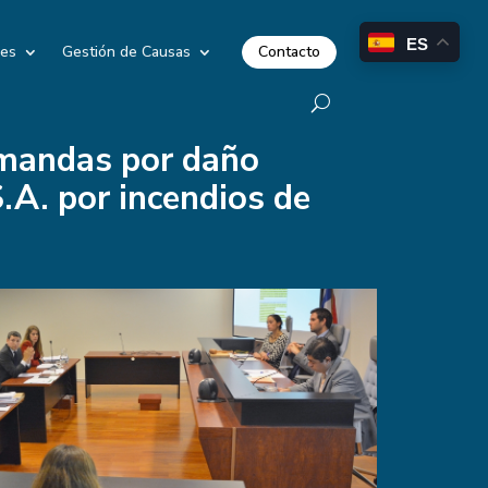
ES
Contacto
les
Gestión de Causas
emandas por daño
.A. por incendios de