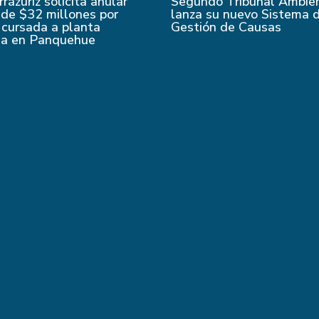
rrázuriz solicita anular
Segundo Tribunal Ambie
de $32 millones por
lanza su nuevo Sistema 
 cursada a planta
Gestión de Causas
da en Panquehue