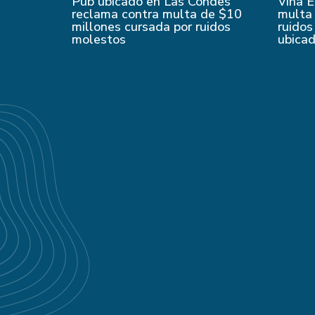
Pub ubicado en Las Condes
Viña E
reclama contra multa de $10
multa 
millones cursada por ruidos
ruidos
molestos
ubica