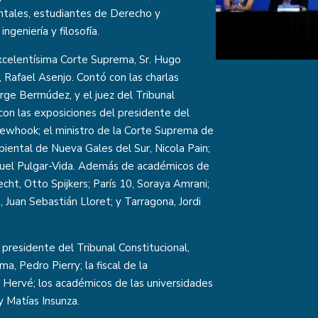
tales, estudiantes de Derecho y
ngeniería y filosofía.
Excelentísima Corte Suprema, Sr. Hugo
 Rafael Asenjo. Contó con las charlas
rge Bermúdez, y el juez del Tribunal
 con las exposiciones del presidente del
ewhook; el ministro de la Corte Suprema de
biental de Nueva Gales del Sur, Nicola Pain;
nuel Pulgar-Vida. Además de académicos de
cht, Otto Spijkers; París 10, Soraya Amrani;
 Juan Sebastián Lloret; y Tarragona, Jordi
 presidente del Tribunal Constitucional,
a, Pedro Pierry; la fiscal de la
Hervé; los académicos de las universidades
y Matías Insunza.