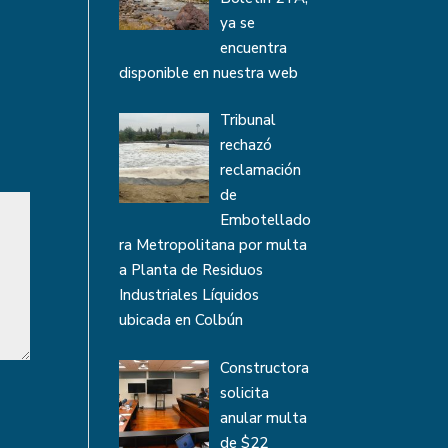
ya se
encuentra
disponible en nuestra web
Tribunal
rechazó
reclamación
de
Embotellado
ra Metropolitana por multa
a Planta de Residuos
Industriales Líquidos
ubicada en Colbún
Constructora
solicita
anular multa
de $22