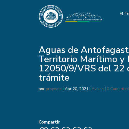
El Tr
Aguas de Antofagasta
Territorio Marítimo y 
12050/9/VRS del 22 d
trámite
por
proyecta
|
Abr 20, 2021
|
Avisos
|
0 Comentar
Compartir