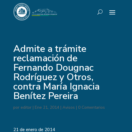
Admite a trámite
reclamación de
Fernando Dougnac
Rodríguez y Otros,
contra María Ignacia
Benítez Pereira
por
editor
|
Ene 21, 2014
|
Avisos
|
0 Comentarios
21 de enero de 2014