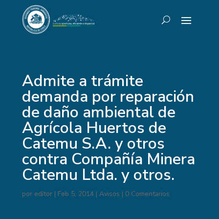
Admite a trámite
demanda por reparación
de daño ambiental de
Agrícola Huertos de
Catemu S.A. y otros
contra Compañía Minera
Catemu Ltda. y otros.
por
editor
|
Feb 5, 2014
|
Avisos
|
0 Comentarios