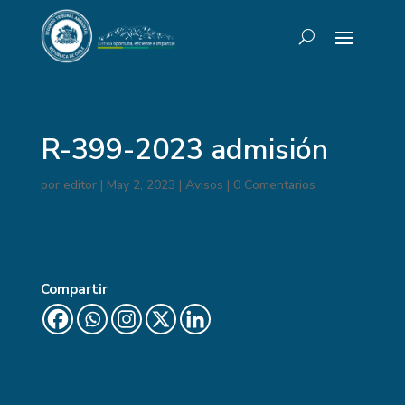
R-399-2023 admisión
por
editor
|
May 2, 2023
|
Avisos
|
0 Comentarios
Compartir