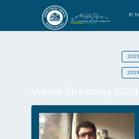
El Tr
202
201
Videos Streaming 2020