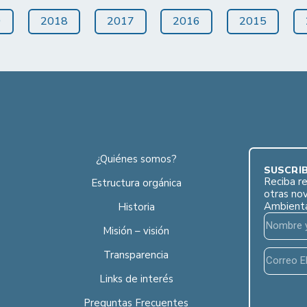
9
2018
2017
2016
2015
¿Quiénes somos?
SUSCRÍB
Reciba re
Estructura orgánica
otras no
Ambient
Historia
Misión – visión
Transparencia
Links de interés
Preguntas Frecuentes